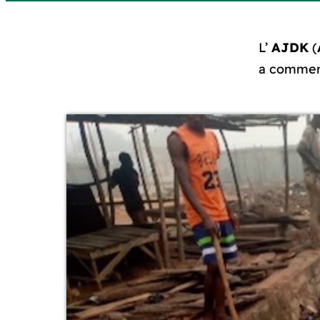
L’
AJDK
(
a commenc