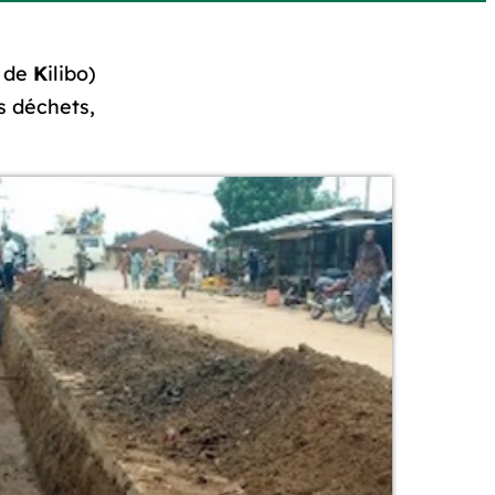
 de
K
ilibo)
s déchets,