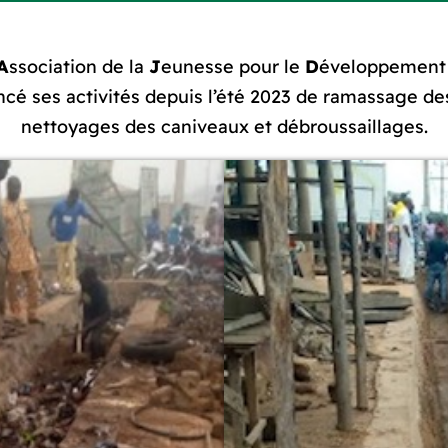
A
ssociation de la
J
eunesse pour le
D
éveloppement
é ses activités depuis l’été 2023 de ramassage de
nettoyages des caniveaux et débroussaillages.