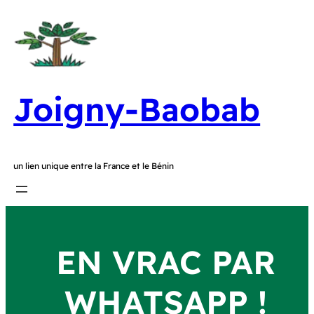
Joigny-Baobab
un lien unique entre la France et le Bénin
EN VRAC PAR
WHATSAPP !