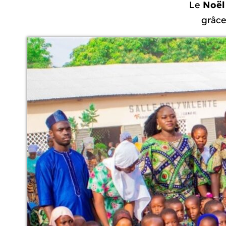
Le
Noël 
grâce