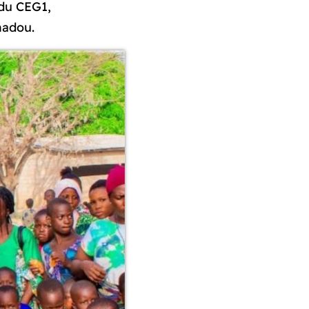
 du CEG1,
madou.